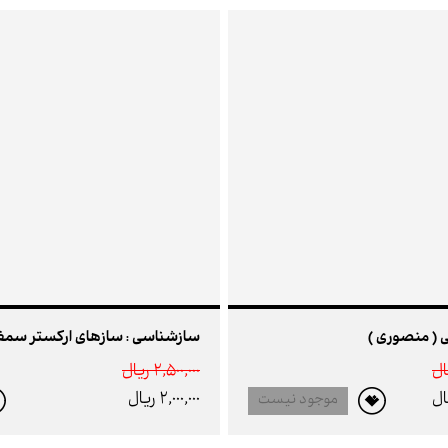
( منصوری )
2,500,000 ريال
2,000,000 ريال
موجود نیست