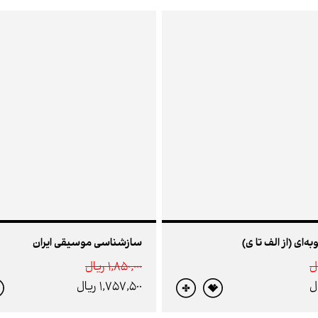
‌ای (از الف تا ی)
سازشناسی موسیقی ایران
1,850,000 ريال
1,757,500 ريال