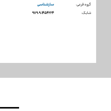
سازشناسی
گروه فرعی:
9790901454224
شابک: