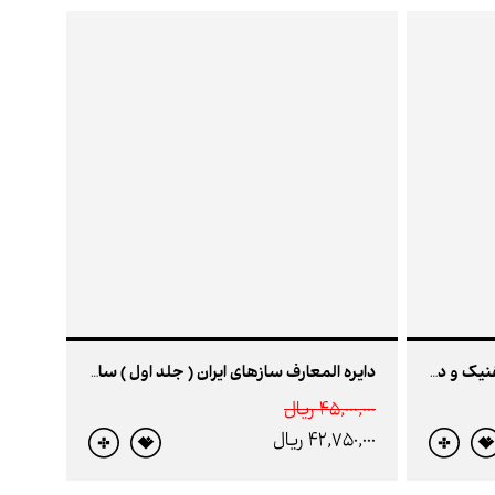
سازشناسی : سازهای ارکستر سمفنیک و دورانهای تاریخ
دایره‌ المعارف سازهای ایران ( جلد اول ) سازهای زهی مضرابی و آرشه‌ای نواحی ایران
45,000,000 ريال
42,750,000 ريال