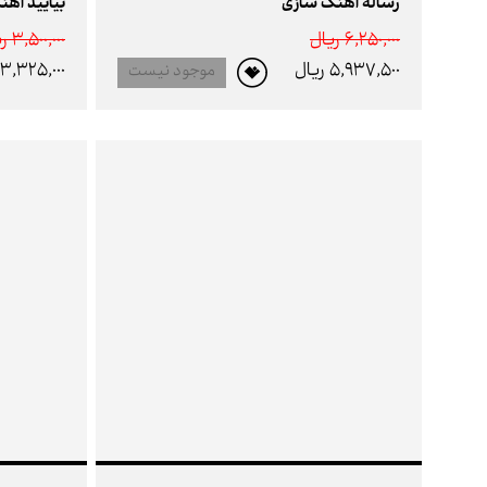
رساله آهنگ سازی
بیایید آهن
6,250,000 ريال
3,500,000 ريال
5,937,500 ريال
3,325,000 ريال
موجود نیست