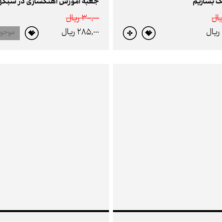
گ بسازیم
300,000 ريال
285,000 ريال
موجو