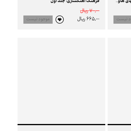
فرهنگ آهنگسازی: جلد اول
جعبه آموزش آهنگسازی در سبکهای هاوس/ ترانس و edm
700,000 ريال
665,000 ريال
د نیست
موجود نیست