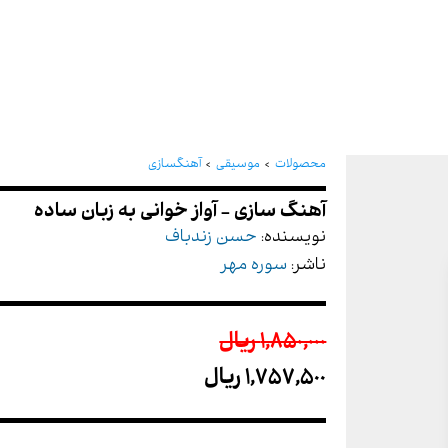
آهنگ سازی - آواز خوانی ب
محصولات
موسیقی
آهنگسازی
نویسنده:
حسن زندباف
ناشر:
سوره مهر
1,850,000 ريال
1,757,500 ريال