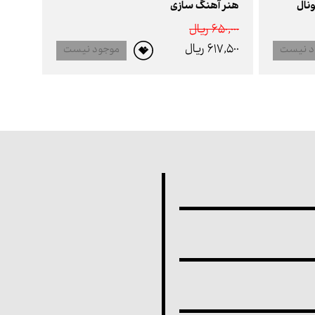
نال
هنر آهنگ سازی
650,000 ريال
617,500 ريال
د نیست
موجود نیست