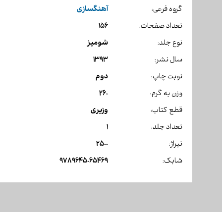
آهنگسازی
گروه فرعی:
156
تعداد صفحات:
شومیز
نوع جلد:
1393
سال نشر:
دوم
نوبت چاپ:
260
وزن به گرم:
وزیری
قطع کتاب:
1
تعداد جلد:
2500
تیراژ:
9789645065469
شابک: