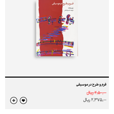
فرم و طرح در موسیقی
2,500,000 ريال
2,375,000 ريال