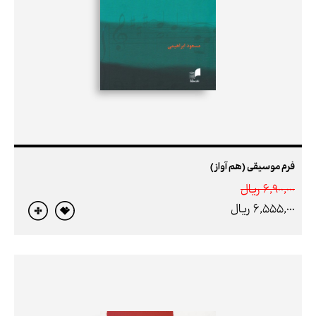
فرم موسیقی (هم آواز)
6,900,000 ريال
6,555,000 ريال