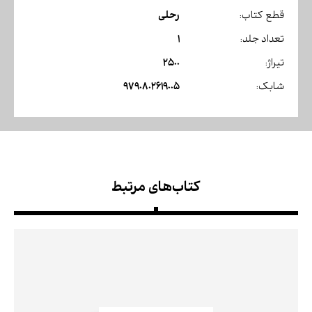
رحلی
قطع کتاب:
1
تعداد جلد:
2500
تیراژ:
9790802619005
شابک:
کتاب‌های مرتبط