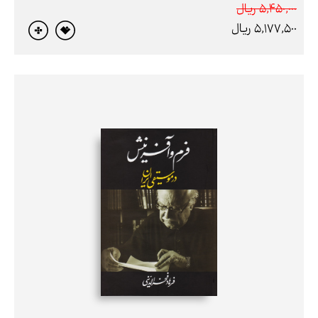
5,450,000 ريال
5,177,500 ريال