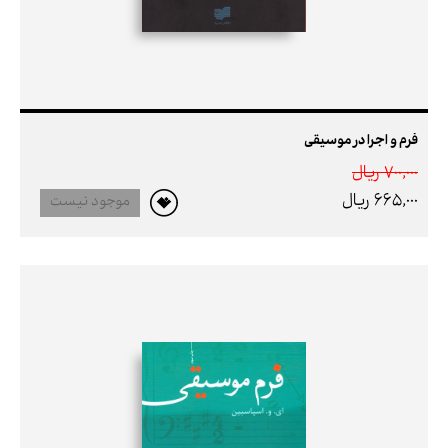
فرم و اجرا در موسیقی
700,000 ريال
665,000 ريال
موجود نیست