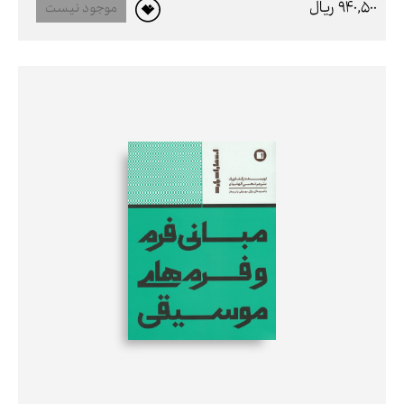
940,500 ريال
موجود نیست