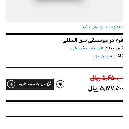
فرم در موسیقی بین المللی
محصولات
موسیقی
فرم
نویسنده:
علیرضا مشایخی
ناشر:
سوره مهر
5,450,000 ريال
افزودن به سبد خرید
5,177,500 ريال