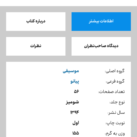
اطلاعات بیشتر
درباره کتاب
دیدگاه صاحب‌نظران
نظرات
موسیقی
گروه اصلی:
پیانو
گروه فرعی:
56
تعداد صفحات:
شومیز
نوع جلد:
1394
سال نشر:
اول
نوبت چاپ:
155
وزن به گرم: