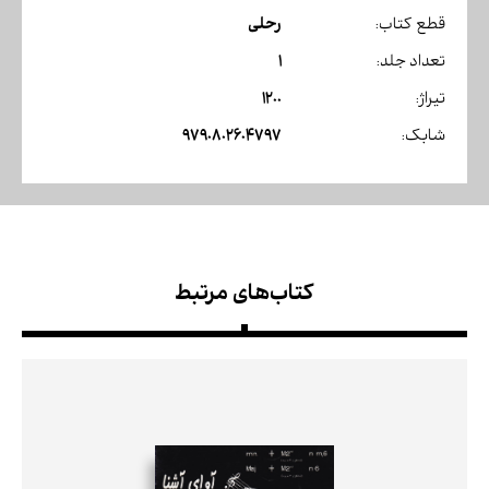
رحلی
قطع کتاب:
1
تعداد جلد:
1200
تیراژ:
9790802604797
شابک:
کتاب‌های مرتبط