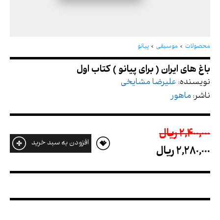
باغ های ایران ( برای پیانو ) کتاب اول
محصولات
موسیقی
پیانو
نویسنده:
علیرضا مشایخی
ناشر:
ماهور
2,400,000 ريال
افزودن به سبد خرید
2,280,000 ريال