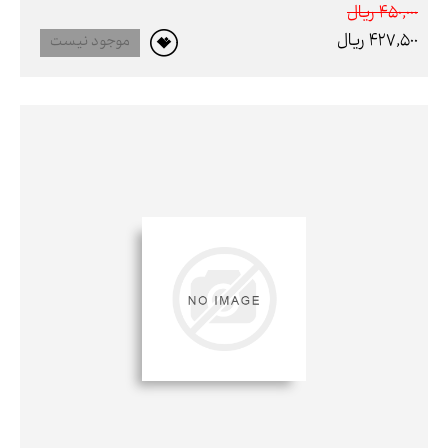
450,000 ريال
427,500 ريال
موجود نیست