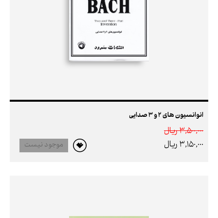
انوانسیون های 2 و 3 صدایی
3,500,000 ريال
3,150,000 ريال
موجود نیست