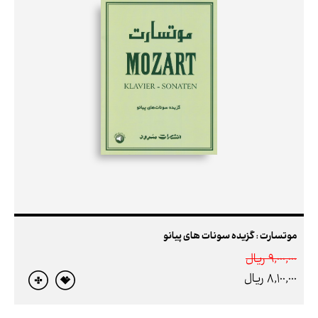
موتسارت : گزیده سونات های پیانو
9,000,000 ريال
8,100,000 ريال