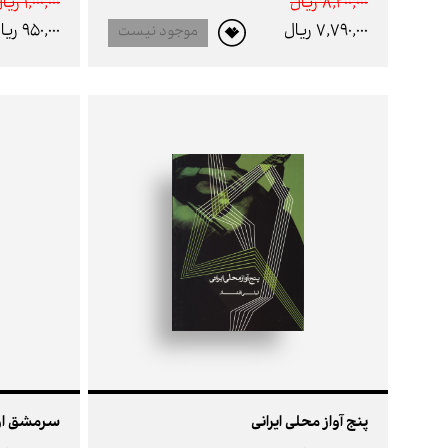
8,200,000 ريال
1,000,000 ريال
7,790,000 ريال
950,000 ريال
موجود نیست
پنج آواز محلی ایرانی
سرمشق اول