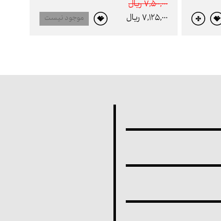
7,500,000 ريال
7,125,000 ريال
موجود نیست