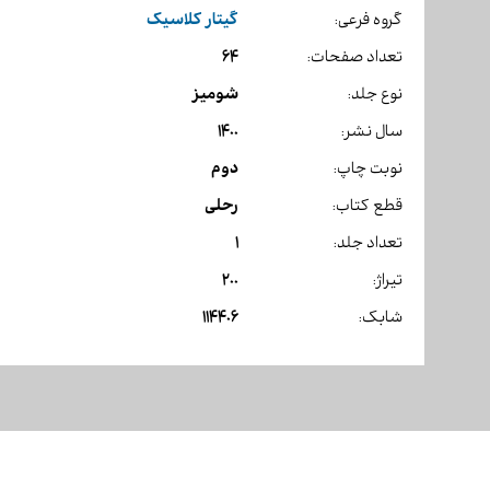
گیتار کلاسیک
گروه فرعی:
64
تعداد صفحات:
شومیز
نوع جلد:
1400
سال نشر:
دوم
نوبت چاپ:
رحلی
قطع کتاب:
1
تعداد جلد:
200
تیراژ:
114406
شابک: