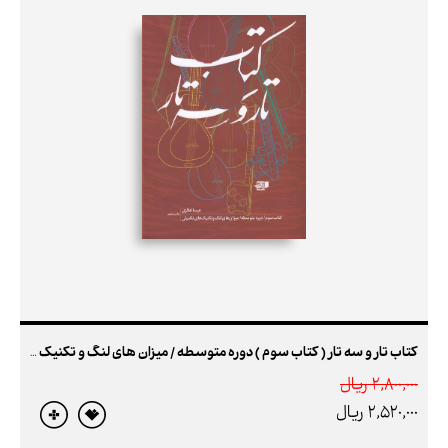
کتاب تار و سه تار ( کتاب سوم ) دوره متوسطه / میزان های لنگ و تکنیک های تکمیلی
2,800,000 ريال
2,520,000 ريال