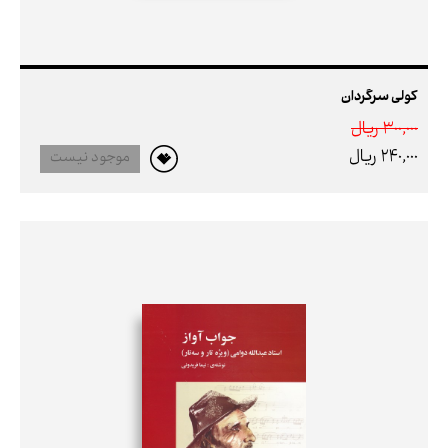
کولی سرگردان
300,000 ريال
240,000 ريال
موجود نیست