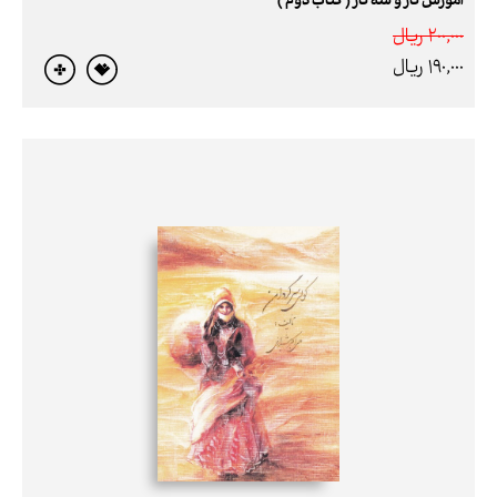
آموزش تار و سه تار ( کتاب دوم )
200,000 ريال
190,000 ريال