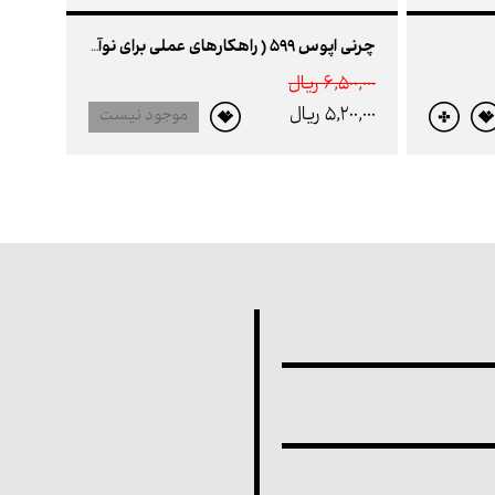
چرنی اپوس 599 ( راهکارهای عملی برای نوآموزان پیانو )
6,500,000 ريال
5,200,000 ريال
موجود نیست