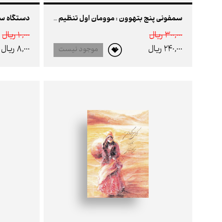
سمفونی پنج بتهوون : موومان اول تنظیم برای پیانو
300,000 ريال
10,000 ريال
240,000 ريال
8,000 ريال
موجود نیست