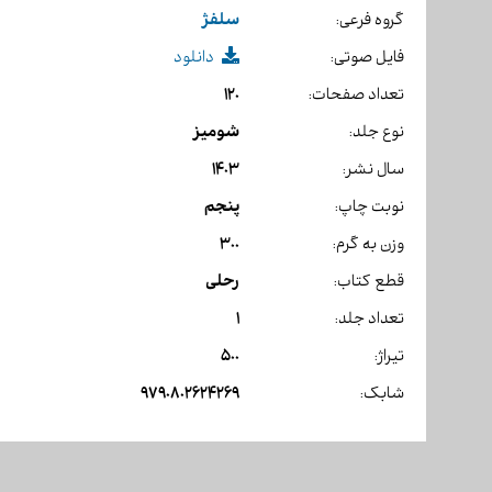
سلفژ
گروه فرعی:
فایل صوتی:
دانلود
120
تعداد صفحات:
شومیز
نوع جلد:
1403
سال نشر:
پنجم
نوبت چاپ:
300
وزن به گرم:
رحلی
قطع کتاب:
1
تعداد جلد:
500
تیراژ:
9790802624269
شابک: