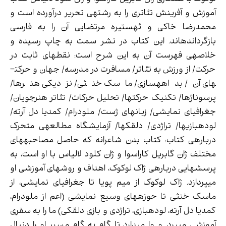
آموزش و آفرینش تئاتری را به ­رشته­ی تحریر درآورده است و
محمدرضا خاکی و ئه­ستیره مرتضایی آن را به فارسی
بازگردانده­اند. این کتاب در نشر سمت به چاپ رسیده و
خلاصه­ی فهرست آن به این شرح است: نقطه­ای ثابت در
حرکت/ از ورزش به تئاتر/ مسافرت در مدرسه/ جهان و حرکت­
های آن/ بداهه­سازی/ ماسک خنثی/ نزدیکی هنرها/
پرسوناژها/ تکنیک حرکت­ها/ تحلیل حرکات/ تئاتر هنرجویان/
جغرافیای نمایشی/ زبان­های ژست/ ملودرام/ کمدیا دل آرته/
لوده­بازی­ها/ تراژدی/ دلقک­ها/ آزمایشگاه مطالعه­ی متحرک
درباره­ی کتاب: کتاب بدن شاعرانه که حاصل مصاحبه­های
مختلف ژان گابریل کاراسوا و ژان کلود لالیاس با او است، به
پرسش­هایی درباره­ی ژاک لوکوک، اهداف و روش­های آموزشی او
می­پردازد. ژاک لوکوک از میم پویا تا جغرافیای نمایشی، از
ماسک خنثی تا حوزه­های وسیع نمایشی (اعم از ملودرام،
کمدیا دل آرته، لوده­بازی، تراژدی و بازی دلقکی) ما را به سفری
آموزشی می­برد. و وا می­دارد تا گام به گام مسیر او را دنبال