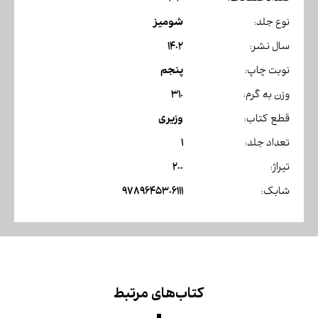
شومیز
نوع جلد:
1402
سال نشر:
پنجم
نوبت چاپ:
310
وزن به گرم:
وزیری
قطع کتاب:
1
تعداد جلد:
200
تیراژ:
9789645306111
شابک:
کتاب‌های مرتبط