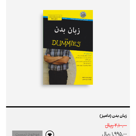
زبان بدن (دامیز)
2,100,000 ريال
1,995,000 ريال
موجود نیست