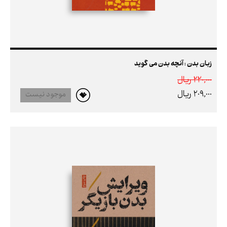
زبان بدن : آنچه بدن می گوید
220,000 ريال
209,000 ريال
موجود نیست