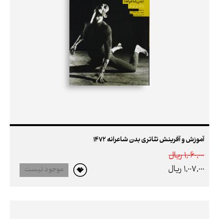
آموزش و آفرینش تئاتری بدن شاعرانه 1472
1,060,000 ريال
1,007,000 ريال
موجود نیست