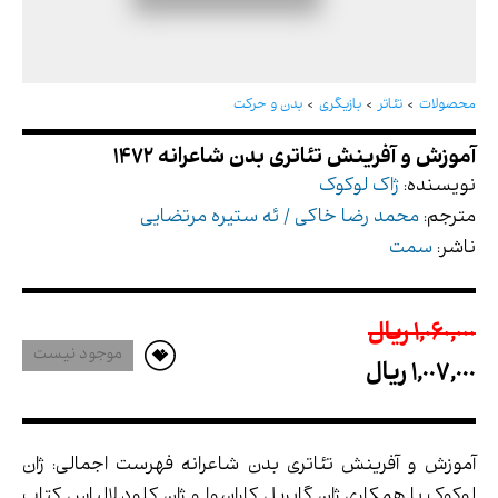
آموزش و آفرینش تئاتری بدن شاعرانه 1472
محصولات
تئاتر
بازیگری
بدن و حرکت
نویسنده:
ژاک لوکوک
مترجم:
محمد رضا خاکی / ئه ستیره مرتضایی
ناشر:
سمت
1,060,000 ريال
موجود نیست
1,007,000 ريال
آموزش و آفرینش تئاتری بدن شاعرانه فهرست اجمالی: ژان
لوکوک با همکاری ژان گابریل کاراسوا و ژان کلود لالیاس کتاب