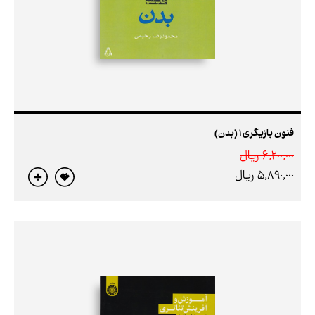
فنون بازیگری 1 (بدن)
6,200,000 ريال
5,890,000 ريال