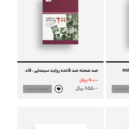
صد صحنه صد قاعده روایت سینمایی : قاعده سینمایی که تمام سینماگران باید بدانند
900,000 ريال
855,000 ريال
د نیست
موجود نیست