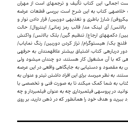
ست اجمالی: این کتاب تألیف و ترجمه­ای است از مهران
خلاصه­ی کتاب به این شرح است: بررسی قطعات عرضه
روفن/ شارژ باطری و تغذیه­ی دوربین/ قرار دادن نوار و
لانس/ آی لینک مد/ قالب رمز زمانی/ اینتروال/ حالت
/ دکمه­های ارجاع/ تنظیم گین/ بلک بالانس/ واکنش
ج بک/ هیستوگرام/ تراز کردن دوربین/ رنگ نمایاب/
دور درباره­ی کتاب: اشتیاق بیشتر علاقه­مندان به حرفه­ی
هی که با آن مشغول کار هستند، دو چندان می­شود ولی
دن به مقصود و دستیابی به جایگاهی واقعی در این عرصه
تند. به نظر می­رسد برای این افراد داشتن تیتر و عنوان به
 کتاب به شما کمک می­کند تا به صورت فنی و تخصصی با
بتوانید در پروسه­ی فیلمبرداری چه به عنوان فیلمبردار و چه
خود ببرید و هدف خود را همانطور که در ذهن دارید، بر روی