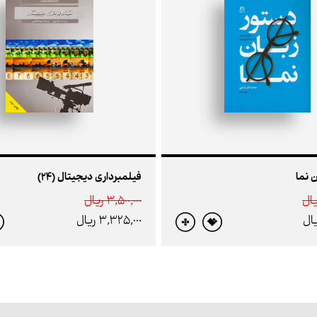
 نما
فیلمبرداری دیجیتال (24)
3,500,000 ريال
3,325,000 ريال