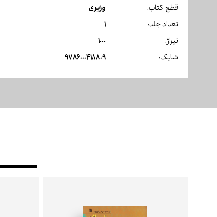
وزیری
قطع کتاب:
1
تعداد جلد:
1000
تیراژ:
9786000418809
شابک: