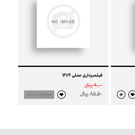
فیلمبرداری عملی 1474
90,000 ريال
85,500 ريال
موجود نیست