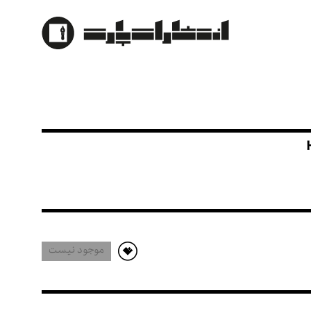
HVR - Z7
موجود نیست