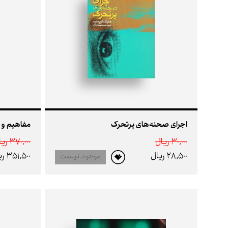
اجرای صحنه‌های پرتحرک
30,000 ريال
370,000 ريال
28,500 ريال
351,500 ريال
موجود نیست