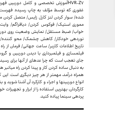
HVR-Z7آموزش تخصصی و کامل دوربین فهر
غفوری که توسط مؤلف به چاپ رسیده. فهرست 
شده/ سوار کردن لنز کارل زایس/ متصل کردن میک
مموری استیک/ فوکوس کردن/ دیافراگم/ وایت با
خواب/ ضبط مستقل/ نمایش وضعیت روی دوربین
نوردهی خودکار/ کاهش چشمک/ محو کننده/ فلن
تاریخ اطلاعات کاربر/ ساعت جهانی/ فرمان از راه 
فیلمسازی و فیلمبرداری با دیدن دوربین و گرو
جای تعجب است که چرا عده­ای از آنها برای رسی
به دنبال ساده کردن کار و پیدا کردن راه میانبر هس
همراه درآمد، مهمتر از هر چیز دیگری است. این
انواع دوربین­ها و اجراء و کارکرد آن آشنا شوید و 
کارگردان، بهترین استفاده را از ابزار و تجهیزات 
پرده­ی سینما پیاده کنید.